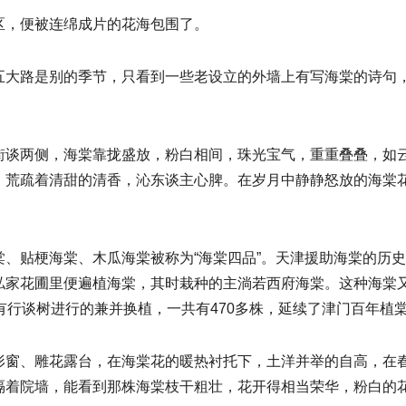
区，便被连绵成片的花海包围了。
五大路是别的季节，只看到一些老设立的外墙上有写海棠的诗句
街谈两侧，海棠靠拢盛放，粉白相间，珠光宝气，重重叠叠，如
，荒疏着清甜的清香，沁东谈主心脾。在岁月中静静怒放的海棠
、贴梗海棠、木瓜海棠被称为“海棠四品”。天津援助海棠的历
家花圃里便遍植海棠，其时栽种的主淌若西府海棠。这种海棠又称
有行谈树进行的兼并换植，一共有470多株，延续了津门百年植棠
形窗、雕花露台，在海棠花的暖热衬托下，土洋并举的自高，在春
隔着院墙，能看到那株海棠枝干粗壮，花开得相当荣华，粉白的