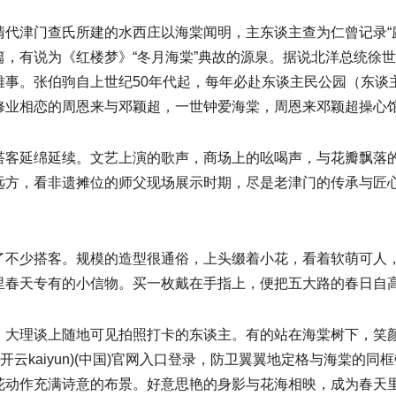
代津门查氏所建的水西庄以海棠闻明，主东谈主查为仁曾记录“
，有说为《红楼梦》“冬月海棠”典故的源泉。据说北洋总统徐世
雅事。张伯驹自上世纪50年代起，每年必赴东谈主民公园（东谈
修业相恋的周恩来与邓颖超，一世钟爱海棠，周恩来邓颖超操心
搭客延绵延续。文艺上演的歌声，商场上的吆喝声，与花瓣飘落
远方，看非遗摊位的师父现场展示时期，尽是老津门的传承与匠
了不少搭客。规模的造型很通俗，上头缀着小花，看着软萌可人
里春天专有的小信物。买一枚戴在手指上，便把五大路的春日自
。大理谈上随地可见拍照打卡的东谈主。有的站在海棠树下，笑
开云kaiyun)(中国)官网入口登录，防卫翼翼地定格与海棠的
花动作充满诗意的布景。好意思艳的身影与花海相映，成为春天