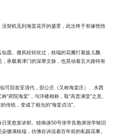
，没契机见到海棠花开的盛景，此次终于有缘恍悟
云似霞。微风轻轻吹过，枝端的花瓣打着旋儿飘
花，承载着津门的深厚文脉，也晃动着五大路特有
史似可回首至清代，邵公庄（又称海棠庄）、水西
“府院海棠”，与洋楼相称，取“高贵满堂”之意。
的传统，变成了相当的“海棠贞洁”。
日里愈发浓郁。睦南谈50号张学良胞弟张学铭旧
花朵缀满枝端，仿佛在诉说着百年前的私园花事。