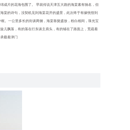
绵成片的花海包围了。 早就传说天津五大路的海棠素有驰名，但
写海棠的诗句，没契机见到海棠花开的盛景，此次终于有缘恍悟到
中枢。一公里多长的街谈两侧，海棠靠拢盛放，粉白相间，珠光宝
着旋儿飘落，有的落在行东谈主肩头，有的铺在了路面上，荒疏着
，承载着津门