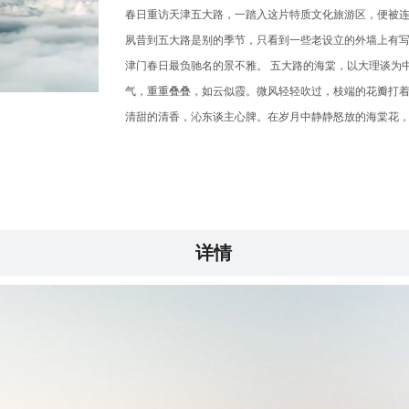
春日重访天津五大路，一踏入这片特质文化旅游区，便被连
夙昔到五大路是别的季节，只看到一些老设立的外墙上有
津门春日最负驰名的景不雅。 五大路的海棠，以大理谈为
气，重重叠叠，如云似霞。微风轻轻吹过，枝端的花瓣打
清甜的清香，沁东谈主心脾。在岁月中静静怒放的海棠花
详情