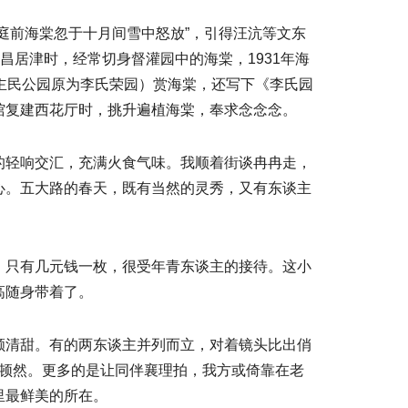
庭前海棠忽于十月间雪中怒放”，引得汪沆等文东
昌居津时，经常切身督灌园中的海棠，1931年海
主民公园原为李氏荣园）赏海棠，还写下《李氏园
馆复建西花厅时，挑升遍植海棠，奉求念念念。
的轻响交汇，充满火食气味。我顺着街谈冉冉走，
心。五大路的春天，既有当然的灵秀，又有东谈主
，只有几元钱一枚，很受年青东谈主的接待。这小
高随身带着了。
颜清甜。有的两东谈主并列而立，对着镜头比出俏
同框顿然。更多的是让同伴襄理拍，我方或倚靠在老
里最鲜美的所在。