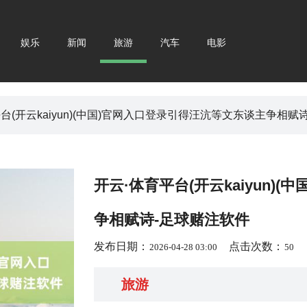
娱乐
新闻
旅游
汽车
电影
平台(开云kaiyun)(中国)官网入口登录引得汪沆等文东谈主争相赋
开云·体育平台(开云kaiyun)
争相赋诗-足球赌注软件
发布日期：
点击次数：
2026-04-28 03:00
50
旅游