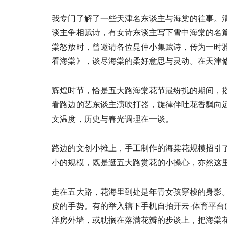
我专门了解了一些天津名东谈主与海棠的往事。清
谈主争相赋诗，有女诗东谈主写下雪中海棠的名篇
棠怒放时，曾邀请各位昆仲小集赋诗，传为一时
看海棠》，谈尽海棠的柔好意思与灵动。在天津
辉煌时节，恰是五大路海棠花节最纷扰的期间，
看路边的艺东谈主演吹打器，旋律伴吐花香飘向
文温度，历史与春光调理在一谈。
路边的文创小摊上，手工制作的海棠花规模招引
小的规模，既是逛五大路赏花的小操心，亦然这
走在五大路，花海里到处是年青女孩穿梭的身影
皮的手势。有的举入辖下手机自拍开云·体育平台(
洋房外墙，或耽搁在落满花瓣的步谈上，把海棠