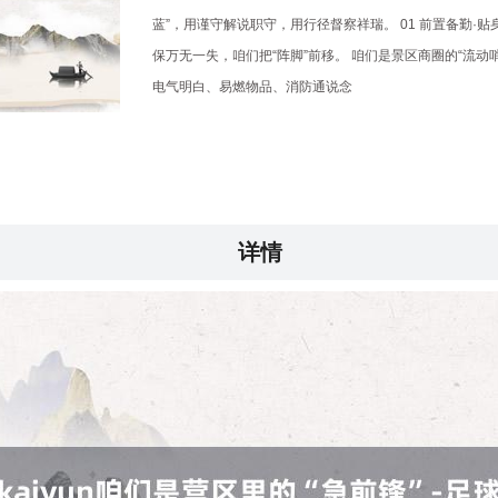
蓝”，用谨守解说职守，用行径督察祥瑞。 01 前置备勤
保万无一失，咱们把“阵脚”前移。 咱们是景区商圈的“流
电气明白、易燃物品、消防通说念
详情