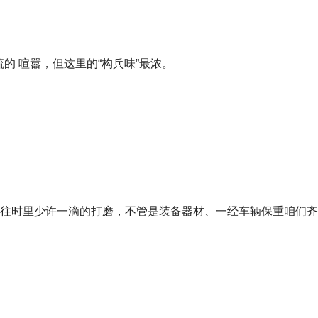
的 喧嚣，但这里的“构兵味”最浓。
自往时里少许一滴的打磨，不管是装备器材、一经车辆保重咱们