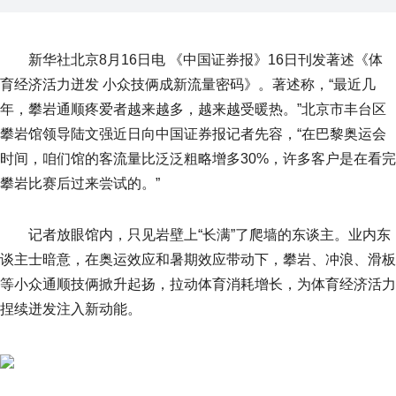
新华社北京8月16日电 《中国证券报》16日刊发著述《体
育经济活力迸发 小众技俩成新流量密码》。著述称，“最近几
年，攀岩通顺疼爱者越来越多，越来越受暖热。”北京市丰台区
攀岩馆领导陆文强近日向中国证券报记者先容，“在巴黎奥运会
时间，咱们馆的客流量比泛泛粗略增多30%，许多客户是在看完
攀岩比赛后过来尝试的。”
记者放眼馆内，只见岩壁上“长满”了爬墙的东谈主。业内东
谈主士暗意，在奥运效应和暑期效应带动下，攀岩、冲浪、滑板
等小众通顺技俩掀升起扬，拉动体育消耗增长，为体育经济活力
捏续迸发注入新动能。