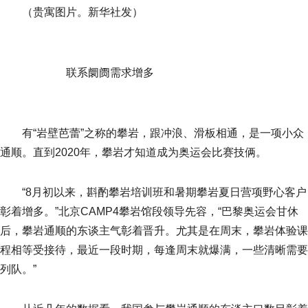
（贵寓图片。新华社发）
联系阛阓需求增多
有“岩壁芭蕾”之称的攀岩，跟冲浪、滑板相通，是一项小众
通顺。直到2020年，攀岩才知道成为奥运会比赛技俩。
“8月初以来，斟酌攀岩培训班和暑期攀岩夏日营项野心客户
彰着增多。”北京CAMP4攀岩馆段领导先容，“巴黎奥运会甘休
后，攀岩通顺的东谈主气彰着晋升。尤其是在周末，攀岩体验课
程相等受接待，最近一段时期，每逢周末就爆满，一些清晰需要
列队。”