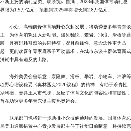
不断上扬的消耗品类。联系统计自满，2023年我国体育消耗总
界限为1.5万亿元，预测到2025年将增长到2.8万亿元。
小众、高端前锋体育项野心兴起发展，将劝诱更多年青东谈
主，为体育消耗注入新动能。潘见独说，攀岩、冲浪、滑板等通
顺，具有消耗引颈的共同特征，况且前锋性、意念念性更为凸
起，更能欢喜年青家庭亲子互动需求，在城市东谈主群体育新式
消耗中具有遍及的出路。
海外奥委会曾暗意，轰隆舞、滑板、攀岩、小轮车、冲浪等
项野心增设稳妥《奥林匹克2020议程》的精神，有助于杀青性
别均衡、更具王人市气味，反应了体育文化的包容性和前瞻性，
旨在劝诱更多年青东谈主暖热奥运会。
联系部门也将进一步助推小众技俩通顺的发展。国度体育总
局登山通顺措置中心青少发展部主任丁祥华日前暗意，将持续完