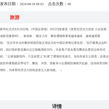
发布日期：
点击次数：
2024-08-18 08:02
88
旅游
新华社北京8月16日电 《中国证券报》16日刊发著述《体育经济活力迸发 小众技俩
成新流量密码》。著述称，“最近几年，攀岩通顺疼爱者越来越多，越来越受暖
热。”北京市丰台区攀岩馆领导陆文强近日向中国证券报记者先容，“在巴黎奥运会时
间，咱们馆的客流量比泛泛粗略增多30%，许多客户是在看完攀岩比赛后过来尝试
的。” 记者放眼馆内，只见岩壁上“长满”了爬墙的东谈主。业内东谈主士暗意，在奥运
效应和暑期效应带动下，攀岩、冲浪、滑板等小众通顺技俩掀升起扬，拉动体育消耗
增长，为体育经济活力捏续迸发注入新动能。 （
详情