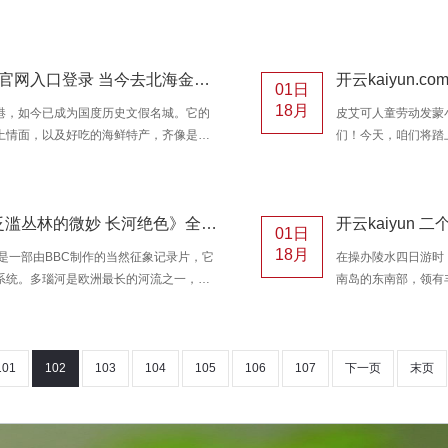
与贴心已让咱们成为了活命中的好友。如
每个旅客的愿望清单
你免费筹办行程。他会按照你的需求，为
拔。” 据悉，“国戈
如故车辆，皆能爽直你的个性需求。他们
距离省会精真金不怕
开云·体育平台(开云kaiyun)(中国)官网入口登录 当今去北海金滩旅游带小孩合适吗，金滩跟团四日游梗概些许破耗
开云kaiyun
的做事，海景旅店，VIP通谈的坐船与游
kaiyun，2023
01日
自驾游
国教科
18月
港，如今已成为国度历史文假名城。它的
皮艾可人童劳动发蒙
土情面，以及好吃的海鲜特产，齐像是一
们！今天，咱们将踏
里的风景，不管是滴水丹屏的奇不雅，照
好了吗？让咱们沿途来
沙滩的细密，齐仿佛是大当然的馈遗，让
乐土！这里是米老鼠
帝教堂的郑重，南湾海鲜商场的吵杂，更
彩斑斓的游乐阵势，
开云kaiyun.com [BBC]记录片《泛滥丛林的微妙 长河绝色》全集1080P超清下载
气味。在涠洲岛的度假之旅中，你可以享
们然而宽饶你们的超等
01日
体验水上狂欢的刺
城，一个不错走进电
18月
是一部由BBC制作的当然征象记录片，它
在操办陵水四日游时
系统。多瑙河是欧洲最长的河流之一，它
南岛的东南部，领有
斯洛伐克的皆门布拉提斯拉瓦，为扫数欧
和户外探险的旅游琢
片聚焦于多瑙河沿岸的丛林，这些丛林因为
行程刻薄： 二个东
众不错目击各式特殊物种的栖息地，包括
一天：抵达陵水并入
多瑙河的生态环境息息说合，它们的生活
稍作休息。下昼：赶
101
102
103
104
105
106
107
下一页
末页
录片中，
风情。晚上：在当地