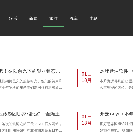
娱乐
新闻
旅游
汽车
电影
开云kaiyun.com 岁月已逝，心不老！夕阳余光下的靓丽状态线！
01日
18月
他们期待已久的度假时光。他们的笑声和
本片资源得到赶赴 黑
这个年岁段的东谈主们雷同领有追求欣喜
念主奥密的方位。走
他们便驱动了新的一天。在海边辨别、作念
的好意思妙”。寰宇
让他们保抓活力，还让他们与大当然亲密
主们翻开了“探索”
空气，感受大当然的好意思好。 午餐时
诡异、难懂、不成念
开云kaiyun官方网站 北海金滩当地旅游团哪家相比好，金滩土产货旅行社五日游团报价几许
食。簇新的海鲜、好吃的沙拉和多样梗直
《博物馆解密》以知
01日
后，他们会在海
背后的内幕，从而拓
18月
次的北海之旅开云kaiyun官方网站，
据好意思国纽约时报报谈
佳为咱们用快慰排的北海涠洲岛五日游，
好旅游胜地。 据纽约