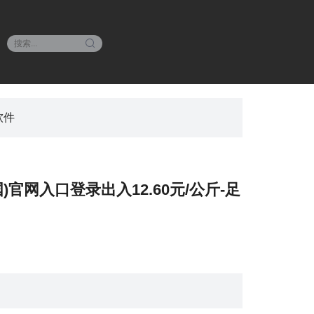
软件
国)官网入口登录出入12.60元/公斤-足