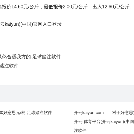
4.60元/公斤，最低报价2.00元/公斤，出入12.60元/公斤
aiyun)(中国)官网入口登录
么是果然合适我方的-足球赌注软件
球赌注软件
64.80好意思元/桶-足球赌注软件
开云kaiyun.com 对于好
开云·体育平台(开云kaiyun
注软件