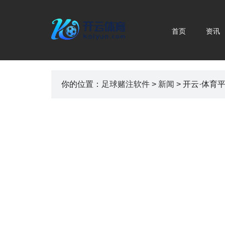
首页
资讯
你的位置：
足球赌注软件
>
新闻
> 开云·体育平