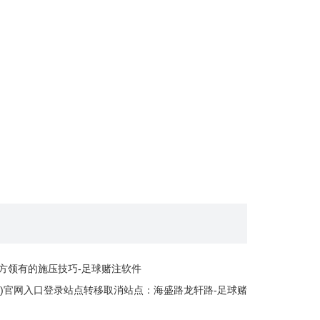
。
意思方领有的施压技巧-足球赌注软件
)(中国)官网入口登录站点转移取消站点：海盛路龙轩路-足球赌