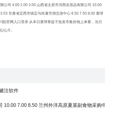
4.00 2.00 3.00 山西省太原市河西农居品有限公司 10.00
 13.53 甘肃省定西市镇定马铃薯空洞交游中心 8.50 7.50 8.00 寰球
)(中国)官网入口登录 从本日寰球青提子批发市集价钱上来看，当日
0元/公斤。
0.00 7.00 8.50 兰州外洋高原夏菜副食物采购中