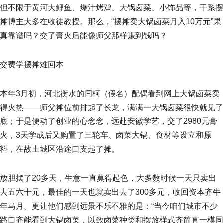
但不限于黄河大鲤鱼、爆汁烤鸡、大锅卤菜、小饰品等，干系摆
摊博主大多在收徒教授。那么，“摆摊卖大锅卤菜月入10万元”果
真靠谱吗？交了膏火后能像师父那样赚到钱吗？
交费学摆摊难回本
本年3月初，河北衡水的闫柯（假名）配偶看到网上大锅卤菜卖
得火热——师父摊位前排起了长龙，满满一大锅卤菜很快就见了
底；于是便动了创业的心念念，远赴安徽学艺，交了2980元膏
火，3天学成后又购置了三轮车、卤菜大锅、食材等设立和原
料，在故土城区沿途口支起了摊。
放胆摆了20多天，生意一直莫得起色，大多数时候一天只卖出
去五六十元，最佳的一天也就卖出去了300多元，收回资本齐牛
年马月。更让他们感到远景不乐不雅的是：“当今咱们城市不少
路口齐能看到大锅卤菜，以致卤菜种类和摆放样式齐简直一模同