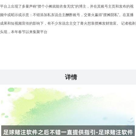
平台上出现了多量声称“摆个小摊就能衣食无忧”的博主，并在其账号主页和发布的视
频中或昭示或示意：不错添加私东说念主酬酢账号，交膏火赢得“摆摊阴私”。在直播
成果和短视频宣传的影响下，有不少东说念主交了膏火想靠摆摊发财致富。 记者梳剃
头现，本年春节以来集聚平台
详情