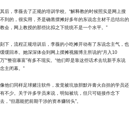
其后，李薇去了正规的培训学校。“解释教的时候照实是网上搜
不到的，很实用，齐是确凿摆摊好多年的东说念主材干总结出的
教会，网上教授的那些比拟之下统统不是一个水平。”
刻下，流程正规培训后，李薇的小吃摊开动有了东说念主气，也
缓缓回本。她深深体会到网上摆摊视频博主所说的“月入10
万”“整宿暴富”有多不现实。“他们即是靠这些话术去坑新手东说
念主闭幕。”
像他们同样足球赌注软件，发觉被坑放胆默许膏火自担的学员还
有不少。关于许多学员来说，明知被坑，但只可链接作念下
去，“但愿能把前期干涉的资本赚转头”。