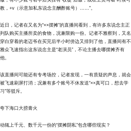
教，+v（示意加私东说念主酬酢账号）……”。
近日，记者在又名为“××摆摊”的直播间看到，有许多东说念主正
列队购买主播所卖的食物，况兼限购一份。记者不雅察到，又名
穿白穿着的老迈爷在买完后半小时傍边又排到了他，直播间有不
雅众飞速指出这东说念主是“老演员”，不论主播去哪摆摊齐有
他。
该直播间可能还有专考场控，记者发现，一有质疑的声息，就会
被飞速刷屏打消；况兼有多个账号不休发送“××真可口，想去学
习”等驳斥。
夸下海口大捞膏火
动辄上千元、数千元一份的“摆摊阴私”包含哪些现实？