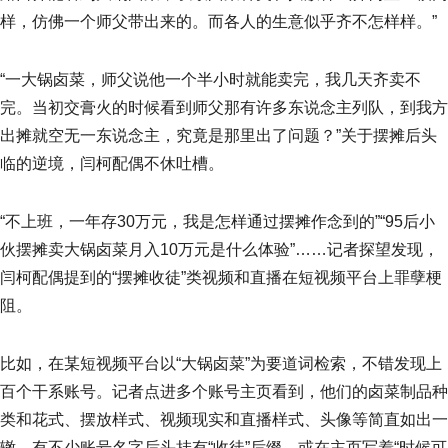
样，仿佛一个师父带出来的。而各人的生意似乎齐不怎样样。”
“一大锅卤菜，师父说他一个半小时就能卖完，我几天齐卖不
完。当初交膏火的时候看到师父那有许多东说念主列队，到我方
出摊就空无一东说念主，究竟是那里出了问题？”关于摆摊后头
临的逆境，闫柯配偶不休吐槽。
“不上班，一年存30万元，我是怎样通过摆摊作念到的”“95后小
伙摆摊卖大锅卤菜月入10万元是什么体验”……记者探望发现，
闫柯配偶提到的“摆摊收徒”类视频和直播在短视频平台上罪孽梗
阻。
比如，在某短视频平台以“大锅卤菜”为要道词检索，不错发现上
百个干系账号。记者点进多个账号主页看到，他们的卤菜制品种
类和花式、摆放样式、视频现实和直播样式、头像等简直如出一
辙，有不少账号名字后头挂有“收徒”后缀，或在主页写着“时候可