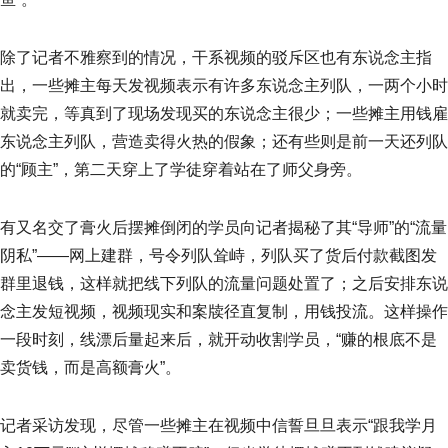
除了记者不雅察到的情况，干系视频的驳斥区也有东说念主指
出，一些摊主每天发视频表示有许多东说念主列队，一两个小时
就卖完，等真到了现场发现买的东说念主很少；一些摊主用钱雇
东说念主列队，营造卖得火热的假象；还有些则是前一天还列队
的“顾主”，第二天穿上了学徒穿着站在了师父身旁。
有又名交了膏火后摆摊倒闭的学员向记者揭秘了其“导师”的“流量
阴私”——网上建群，号令列队耸峙，列队买了货后付款截图发
群里退钱，这样就把线下列队的流量问题处置了；之后安排东说
念主发短视频，视频现实和案牍径直复制，用钱投流。这样操作
一段时刻，线漂后量起来后，就开动收割学员，“赚的根底不是
卖货钱，而是高额膏火”。
记者采访发现，尽管一些摊主在视频中信誓旦旦表示“跟我学月