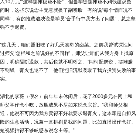
入10万元”“这样摆摊稳赚不赔”，但当学徒摆摊赚不到钱建议疑
问时，这些东说念主无意就换了副嘴脸，有的说“每个情面况不
同样”，有的推诿遭殃说是学员“合手行中我方出了问题”，总之坚
强不予退费。
“这几天，咱们照旧吃了好几天卖剩的卤菜。之前我曾试探性问
过师父‘怎样和之前说好的不同样’，师父让咱们从我方身上找原
因，明确隔断退款，其后也就不明晰之。”闫柯配偶说，摆摊赚
不到钱，膏火也退不了，他们照旧沉默袭取了我方投资失败的事
实。
湖北的李薇（假名）前年年末休闲后，花了2000多元在网上和
师父学作念小吃，放胆成果不尽如东说念宗旨。“我和师父相
通，他说不可因为我方卖得不好就要求退膏火，这本即是自担风
险的生意活动，况兼一直挑剔是我的问题，比如直播没作念好、
短视频拍得不够眩惑东说念主等。”