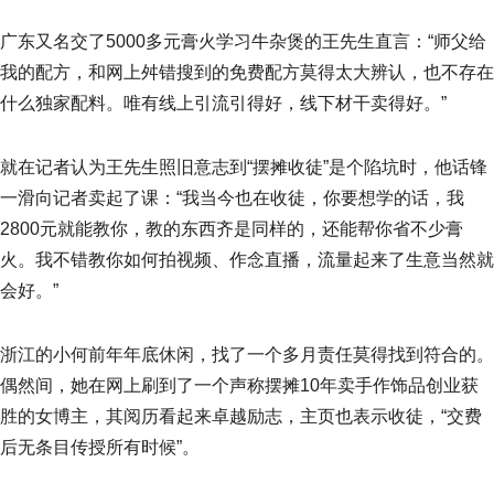
广东又名交了5000多元膏火学习牛杂煲的王先生直言：“师父给
我的配方，和网上舛错搜到的免费配方莫得太大辨认，也不存在
什么独家配料。唯有线上引流引得好，线下材干卖得好。”
就在记者认为王先生照旧意志到“摆摊收徒”是个陷坑时，他话锋
一滑向记者卖起了课：“我当今也在收徒，你要想学的话，我
2800元就能教你，教的东西齐是同样的，还能帮你省不少膏
火。我不错教你如何拍视频、作念直播，流量起来了生意当然就
会好。”
浙江的小何前年年底休闲，找了一个多月责任莫得找到符合的。
偶然间，她在网上刷到了一个声称摆摊10年卖手作饰品创业获
胜的女博主，其阅历看起来卓越励志，主页也表示收徒，“交费
后无条目传授所有时候”。