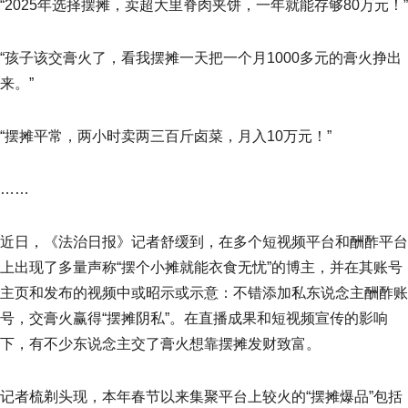
“2025年选择摆摊，卖超大里脊肉夹饼，一年就能存够80万元！”
“孩子该交膏火了，看我摆摊一天把一个月1000多元的膏火挣出
来。”
“摆摊平常，两小时卖两三百斤卤菜，月入10万元！”
……
近日，《法治日报》记者舒缓到，在多个短视频平台和酬酢平台
上出现了多量声称“摆个小摊就能衣食无忧”的博主，并在其账号
主页和发布的视频中或昭示或示意：不错添加私东说念主酬酢账
号，交膏火赢得“摆摊阴私”。在直播成果和短视频宣传的影响
下，有不少东说念主交了膏火想靠摆摊发财致富。
记者梳剃头现，本年春节以来集聚平台上较火的“摆摊爆品”包括