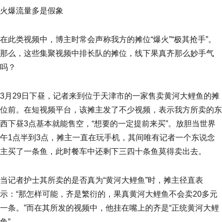
火爆流量多是假象
在此类视频中，博主时常会声称我方的摊位“爆火”“极其抢手”。
那么，这些集聚视频中排长队的摊位，线下果真齐那么妙手气
吗？
3月29日下昼，记者来到位于天津市的一家售卖黄河大鲤鱼的摊
位前。在短视频平台，该摊主发了不少视频，表示我方所卖的东
西下昼3点基本就能售空，“想要的一定提前来买”。放胆当世界
午1点半到3点，摊主一直在玩手机，其间唯有记者一个东说念
主买了一条鱼，此时餐车中还剩下三四十条鱼莫得卖出去。
当记者护士其所卖的是否真为“黄河大鲤鱼”时，摊主径直表
示：“那怎样可能，齐是繁衍的，果真黄河大鲤鱼不会卖20多元
一条。”而在其所发的视频中，他挂在嘴上的齐是“正统黄河大鲤
鱼”。