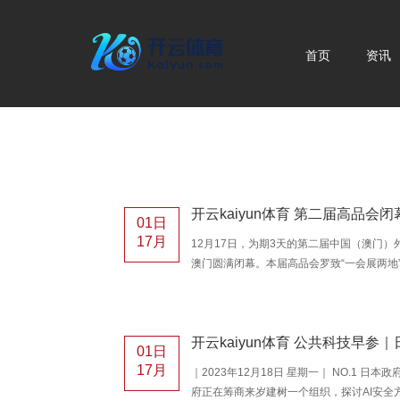
首页
资讯
01日
17月
12月17日，为期3天的第二届中国（澳门）
澳门圆满闭幕。本届高品会罗致“一会展两地
东省东谈主民政府、国务院国有钞票监督处
行政区聚合办公室、中国外洋交易促进委员会
主民共和国商务部外贸发展局、广东省商务
制。 本届高品会共劝诱逾3万东谈主次进场
01日
肢，包括上海浦东推介会、山西-澳门投
17月
｜2023年12月18日 星期一｜ NO.1 日
府正在筹商来岁建树一个组织，探讨AI安全