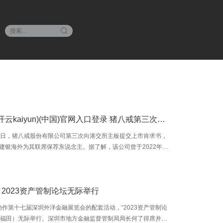
开云·体育平台(开云kaiyun)(中国)官网入口登录 猪八戒第三次递表港交所主板 近三年亏幅收窄
17日，猪八戒股份有限公司第三次向港交所主板提交上市肯求书，
0)及建银海外为其联席保荐东说念主。据了解，该公司曾于2022年
3年4月14日向港交所主板递交过上市肯求。 这次招股书显现，猪八
企业工作电商平台，专注于支配科技，通过猪八戒平台智能匹配
与工作商的技巧，撮合企业老板与工作商的交游。 猪八戒平台为
育 2023资产管制论坛无际举行
务的基础，藉此，公司可善用于企业管功绩务平台积存的弘远企
基础，将业
日，动作第十七届深圳外洋金融展览会的配套活动，“2023资产管制论
（福田）无际举行。深圳市地方金融监督管制局局长何了得席并话