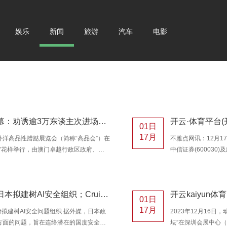
娱乐
新闻
旅游
汽车
电影
开云kaiyun体育 第二届高品会闭幕：劝诱逾3万东谈主次进场，经贸“一又友圈”握续扩容
01日
17月
外洋高品性蹧跶展览会（简称“高品会”）在
不雅点网讯：12月
”花样举行，由澳门卓越行政区政府、广
中信证券(60003
分委员会、中央东谈主民政府驻澳门卓越
10月14日、202
疏导，南光(集团)有限公司、中华东谈
戒是中国主要定制化
厅控制，南边财经全媒体集团特邀调治控
企业老板的工作需求
开云kaiyun体育 公共科技早参｜日本拟建树AI安全组织；Cruise将裁人四分之一
开云kaiyun体
，超150家企业参展参会，同期举行多场四
公司企业工作平台业
01日
业老板及工作商用户
17月
本政府拟建树AI安全问题组织 据外媒，日本政
2023年12月16
方面的问题，旨在连络潜在的国度安全风
坛”在深圳会展中心