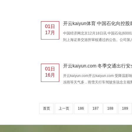
险，举例通过AI获取制造生物、化学或其他
绽，包括对网罗的膺惩。据悉，该国展望最
会会议上讲求晓谕这一策划，该委员会负责征
畛域有教养的私营部门专科东谈主员。关注的要
01日
ChatGPT。 点评
17月
中国经济网北京12月18日讯 中国石化(60002
到上海证券交游所审核通过的公告。公司第八届
日审议通过了对于向公司控股鼓动中国石油(6
化集团”）刊行A股股票（简称“本次刊行”）
会于2023年5月30日审议通过了上述议案
化集团全额刊行A股股票，刊行价钱为订价基
01日
16月
开云kaiyun.com开云kaiyun.com
冻雨等天气多，雨雪天行车驾驶东说念主视
车安全整个大大下跌，极易发生交通事故。
事故的案例，驾驶东说念主们一定要极端防
一 11月12日下昼6时，宁波绕城高速九
控旋转两圈与右侧边护栏发生碰撞。警方第
首页
上一页
186
187
188
189
王师父因为行车速渡过快