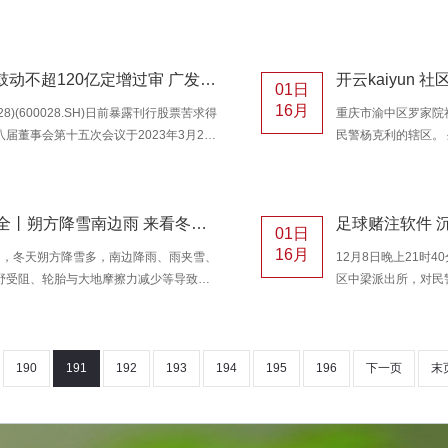
火器的信息的可能性，还将检讨安全破
语，香港交易发展局
早将在本月举行的东谈主工智能计谋委员
名誉主席、寰宇社保
询与AI干系的国度计谋，成员包括在AI
通”的得手训戒，皆
开云kaiyun体育 中国石化向控股鼓动不超120亿定增过审 广发证券立功
点将是早先进的AI居品，如OpenAI的
2023资产管制论坛
01日
门带领、金融机构代
16月
8)(600028.SH)日前暴露刊行股票苦求得
重庆市渝中区罗家院社
董事会第十五次会议于2023年3月24
民警杨克利的辖区。
01857)化工集团有限公司（简称“中国石
前移的前沿阵脚，亦
的联系议案。中国石化2022年年度鼓动大
小心和爱心将警务室打
。本次刊行的决策为向公司控股鼓动中国石
里家庭矛盾长入室 
开云kaiyun.com 冬季交通出行安全丨朔方降雪南边雨 来看冬季安全驾驶必备常识点
足球赌注软件 
准日前20个交游日公司A股股票的交
压皆升高了，吃不好
01日
婆和老伴来到大溪沟
16月
 受降温影响，冬天朔方降雪多，南边降雨、雨夹雪、
12月8日晚上21时
野受阻、轮胎与大地摩擦力减少等导致行
区中梁派出所，对民
 底下咱们来看两则近期雨天车辆失控激发
戚。 经了解，魏大
御雨雪天行车安全，切勿超速行驶！ 案例
找到祖籍回乡祭祖。
龙湖往保国寺路段，一辆白色小车短暂打滑失
投军投军离开家乡，
一时辰赶到现场，经拜访，驾驶东说念主
得关连照旧上世纪8
190
191
192
193
194
195
196
下一页
末
姑妈写过一封信，但