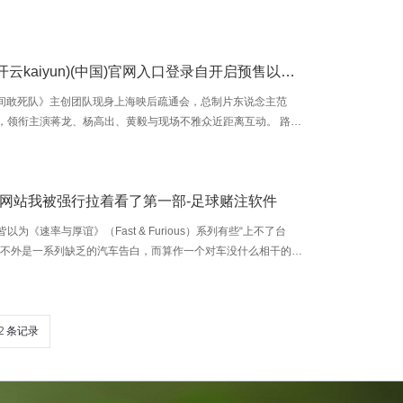
某种经过上背离了通盘这个词故事的基调。 进犯的巨东谈主2：
, 二次元, 动画, 动作变装上演 《进犯的巨东谈主2：最终之战》增
不管是玩法，如故实质：前者增多了对东谈主款式和对东谈主兵
开云·体育平台(开云kaiyun)(中国)官网入口登录自开启预售以来便得益高口碑-足球赌注软件
多了两个款式，给玩家提供的游戏工夫亦然直线高涨，同期也连
情，
10间敢死队》主创团队现身上海映后疏通会，总制片东说念主范
，领衔主演蒋龙、杨高出、黄毅与现场不雅众近距离互动。 路演
》由陈想诚编剧、导演，以10号癌症病房为舞台，陈诉了“一心求
蒋龙 饰），与一群身患绝症却不甘向运说念垂头的病友构成“敢死
时光里，用荒唐又顺心的格式反抗死神、完有意愿的故事。影片破
官方网站我被强行拉着看了第一部-足球赌注软件
重套路，用笑剧的外壳包裹悲催的内核，让不雅众在笑声中啼
。 这部入围第16届
为《速率与厚谊》（Fast & Furious）系列有些“上不了台
来不外是一系列缺乏的汽车告白，而算作一个对车没什么相干的东
起敬爱。但在疫情时代，我被强行拉着看了第一部，效用发现我
。还没等我响应过来，我也曾刷结束整个续作，致使迫不足待地
息片《速率与厚谊：异常行动》，现在该系列共有 11 部电影，
规画中。天然每一部皆有其高光时刻，但 15 年前（2011 年 4 月
2
条记录