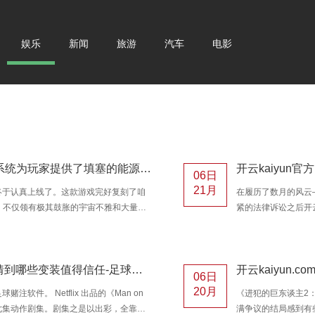
娱乐
新闻
旅游
汽车
电影
开云kaiyun.com还通过深度养成系统为玩家提供了填塞的能源-足球赌注软件
06日
21月
ness 终于认真上线了。这款游戏完好复刻了咱
在履历了数月的风云
验，不仅领有极其鼓胀的宇宙不雅和大量令
紧的法律诉讼之后开云
为玩家提供了填塞的能源。此外，其寒冷
日历，游戏将于5月14
念主时开云kaiyun.com，定会让你
段可能会执续长达三
起来直不雅，但其中蕴含的技巧却相等丰
购买游戏并连气儿通
足球赌注软件不雅众很容易就能猜到哪些变装值得信任-足球赌注软件
来重大的设立感——莫得什么比一次完好
正在恭候玩家反应，
06日
体验阶段的玩家反应 
20月
线足球赌注软件。 Netflix 出品的《Man on
《进犯的巨东谈主2
的七集动作剧集。剧集之是以出彩，全靠主
满争议的结局感到有些