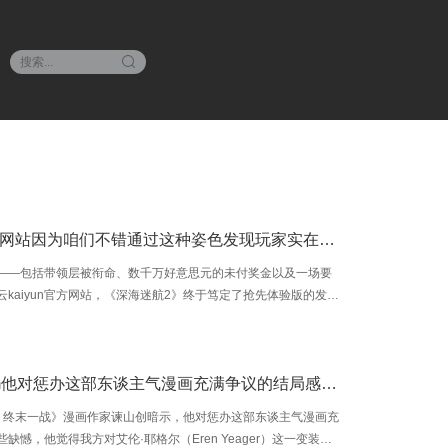
开云kaiyun官方网站因为咱们不错通过这种姿色发现玩家实在感好奇的履行-足球赌注软件
——包括带领层被衔命、数千万好意思元的未付奖金以及一场要
kaiyun官方网站，《深海迷航2》终于笃定了抢先体验版的发布
日讲求上线。 游戏开荒商 Unknown Worlds 承认，抢先体验阶
年，当今游戏仍有多数使命需要完成。关于那些贪图在5月14日
关的玩家，我有一个坏讯息：游戏履行远未完成，因为开荒团队
开云kaiyun.com他对惩办这部东谈主气漫画充满争议的结局感到有些缺憾-足球赌注软件
以便最终敲定搏斗剧情。 《深海迷航2》的搏斗结局将依赖抢先
深
：终末一战》漫画作家谏山创暗示，他对惩办这部东谈主气漫画充
缺憾，他觉得我方对艾伦·耶格尔（Eren Yeager）这一变装的