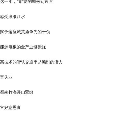
这一年，“青”爱的城来到宜宾
感受滚滚江水
赋予这座城英勇争先的干劲
能源电板的全产业链聚拢
高技术的智轨交通串起编削的活力
宜失业
蜀南竹海漫山翠绿
宜好意思食