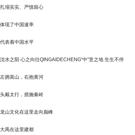
扎塌实实、严慎留心
体现了中国速率
代表着中国水平
沈水之阳 心之向往QINGAIDECHENG“中”意之地 生生不停
左拥嵩山，右抱黄河
头戴太行，措施秦岭
龙山文化在这里走向巅峰
大禹在这里建都