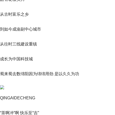
从古时富乐之乡
到如今成渝副中心城市
从往时三线建设重镇
成长为中国科技城
蜀来蜀去数绵阳因为绵绵用劲 是以久久为功
QINGAIDECHENG
“茶啊冲”啊 快乐至“吉”