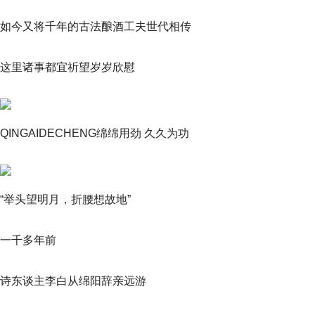
如今又将千年的古法酿酒工夫世代相传
这里诸事都宜祈望岁岁欣慰
QINGAIDECHENG绵绵用劲 久久为功
“举头望明月，折腰想故地”
一千多年前
诗东谈主李白从绵阳辞亲远游