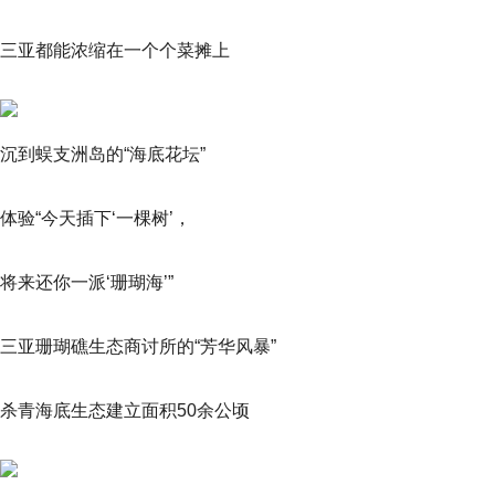
三亚都能浓缩在一个个菜摊上
沉到蜈支洲岛的“海底花坛”
体验“今天插下‘一棵树’，
将来还你一派‘珊瑚海’”
三亚珊瑚礁生态商讨所的“芳华风暴”
杀青海底生态建立面积50余公顷