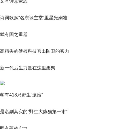
文有诗意豪恣
诗词歌赋“名东谈主堂”里星光娴雅
武有国之重器
高精尖的硬核科技秀出防卫的实力
新一代后生力量在这里集聚
萌有418只野生“滚滚”
是名副其实的“野生大熊猫第一市”
酷有硬核实力