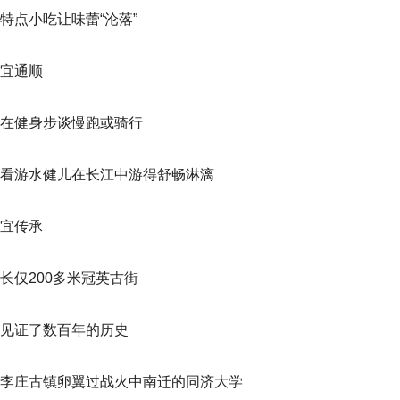
特点小吃让味蕾“沦落”
宜通顺
在健身步谈慢跑或骑行
看游水健儿在长江中游得舒畅淋漓
宜传承
长仅200多米冠英古街
见证了数百年的历史
李庄古镇卵翼过战火中南迁的同济大学