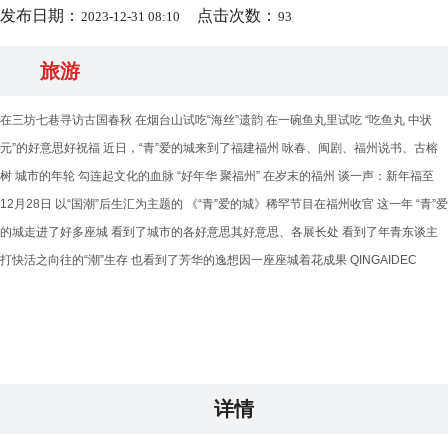
发布日期：
点击次数：
2023-12-31 08:10
93
旅游
在三坊七巷寻访古国春秋 在烟台山试吃“海丝”遗韵 在一碗鱼丸里试吃 “吃鱼丸 中状
元”的好意思好祝福 近日，“青”爱的城来到了福建福州 咏春、闽剧、福州说书、古榕
树 城市的年轮 勾连起文化的血脉 “好年华 聚福州” 在岁末的福州 谈一声：新年福至
12月28日 以“国潮”后生汇为主题的 《“青”爱的城》稀罕节目在福州收官 这一年 “青”爱
的城走进了好多座城 看到了城市的各好意思其好意思、各展长处 看到了年青东谈主
打快活之向往的“潮”生存 也看到了芳华的逸想因一座座城着花成果 QINGAIDEC
详情