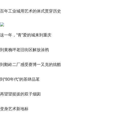
百年工业城用艺术的体式贯穿历史
这一年，“青”爱的城来到重庆
到黄桷坪老旧街区解放涂鸦
到鹅岭二厂感受赛博一又克的炫酷
到“80年代”的茶肆品茗
再望望挺拔的双子烟囱
变身艺术新地标