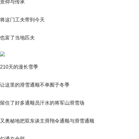
景仰与传承
将这门工夫带到今天
也富了当地匹夫
210天的漫长雪季
让这里的滑雪通顺不单囿于冬季
留住了好多通顺员汗水的将军山滑雪场
又奥秘地把双东谈主滑翔伞通顺与滑雪通顺
勾通在全部