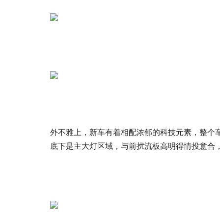
外不雅上，新车有着相配浓郁的科技元素，整个
底下是主大灯区域，与前扰流板高明得情投意合