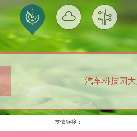
汽车科技园大
友情链接：