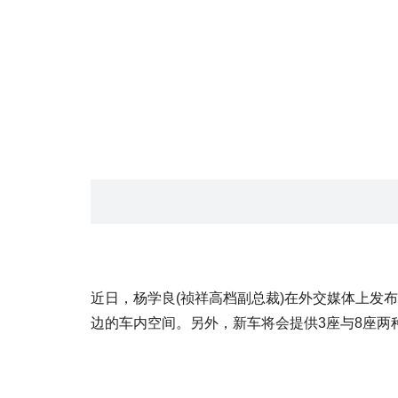
近日，杨学良(祯祥高档副总裁)在外交媒体上发布
边的车内空间。另外，新车将会提供3座与8座两