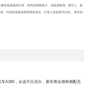
此案有低风阻的打算，前风挡倾角很大，流线感很强。细节上，新
域，与前扰流板高明得情投意合，打算上也曾很可以的。 新车的
客车A380，从这不出丑出，新车将会领有相配无