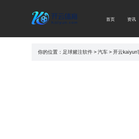
首页
资讯
你的位置：
足球赌注软件
>
汽车
> 开云kaiy