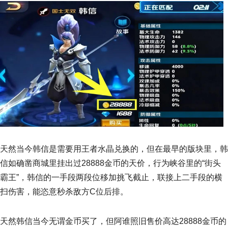
天然当今韩信是需要用王者水晶兑换的，但在最早的版块里，韩
信如确凿商城里挂出过28888金币的天价，行为峡谷里的“街头
霸王”，韩信的一手段两段位移加挑飞截止，联接上二手段的横
扫伤害，能恣意秒杀敌方C位后排。
天然韩信当今无谓金币买了，但阿谁照旧售价高达28888金币的