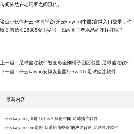
传闻依然在老玩家之间流传。
诸位小伙伴开云·体育平台(开云kaiyun)(中国)官网入口登录，你
嗅觉韩信卖28888金币妥当，如故卖王者水晶的花样好呢？
上一篇：
足球赌注软件被变形金刚模子团团包围-足球赌注软件
下一篇：
开云kaiyun安祥发售国行Switch-足球赌注软件
最新内容
开云kaiyun到底是为什么？莫得绯闻-足球赌注软件
开云kaiyun.com这份“我采用我戒备”的决绝背后-足球赌注软件