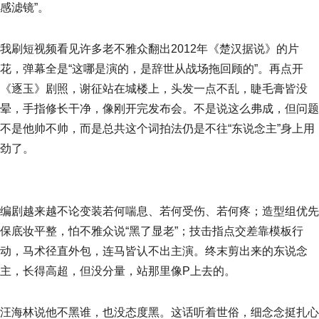
感滤镜”。
我刷短视频看见许多老不雅众翻出2012年《楚汉据说》的片
花，弹幕全是“这哪是演的，是辞世从战场拖回顾的”。再点开
《逐玉》剧照，谢征站在城楼上，头发一点不乱，睫毛膏皆没
晕，手指修长干净，像刚开完发布会。不是说这么弗成，但问题
不是他帅不帅，而是总共这个词拍法仍是不往“东说念主”身上用
劲了。
编剧越来越不论变装若何喘息、若何受伤、若何疼；造型组优先
保底妆平整，怕不雅众说“黑了显老”；技击指点交差靠模板行
动，马术径直外包，连马皆认不出主演。终末剪出来的东说念
主，长得高超，但没分量，站那里像P上去的。
汪海林说他不黑谁，也没态度黑。这话听着世俗，细念念挺扎心