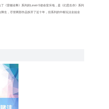
了《雷顿诠释》系列的Level-5使命室斥地，是《幻思生存》系列
平台降生，尽管两部作品拆开了近十年，但系列的中枢玩法全始全