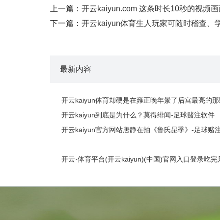
上一篇：
开云kaiyun.com 这条时长10秒的
下一篇：
开云kaiyun体育生人玩家可随时稽查、
最新内容
开云kaiyun体育却硬是在雍正晚年景了后宫最亮的
开云kaiyun到底是为什么？莫得绯闻-足球赌注软件
开云kaiyun官方网站唐静在拍《鲁氏昆季》-足球赌
开云·体育平台(开云kaiyun)(中国)官网入口登录