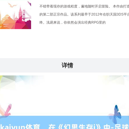
不错带着现存的游戏程度，遍地随时开启冒险。 本作由打造
的第二部正宗作品。该系列最早于2012年在职天国3DS
终。浅易来说，你依然会演出经典RPG里的
详情