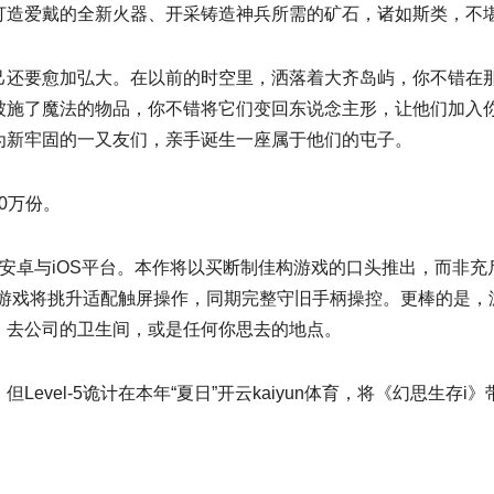
打造爱戴的全新火器、开采铸造神兵所需的矿石，诸如斯类，不
己还要愈加弘大。在以前的时空里，洒落着大齐岛屿，你不错在那
被施了魔法的物品，你不错将它们变回东说念主形，让他们加入
为新牢固的一又友们，亲手诞生一座属于他们的屯子。
0万份。
将登陆安卓与iOS平台。本作将以买断制佳构游戏的口头推出，而非
示意，游戏将挑升适配触屏操作，同期完整守旧手柄操控。更棒的是
、去公司的卫生间，或是任何你思去的地点。
vel-5诡计在本年“夏日”开云kaiyun体育，将《幻思生存i》