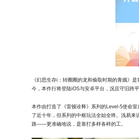
《幻思生存i：转圈圈的龙和偷取时期的青娥》是
今，本作行将登陆iOS与安卓平台，况且守旧跨平
本作由打造了《雷顿诠释》系列的Level-5使
了近十年，但系列的中枢玩法全始全终。浅易来
路——更准确地说，是靠打多样各样的工。