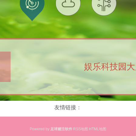
娱乐科技园大
友情链接：
Powered by
足球赌注软件
RSS地图
HTML地图