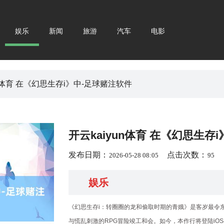
娱乐
新闻
旅游
汽车
电影
un体育 在《幻思生存i》中-足球赌注软件
开云kaiyun体育 在《幻思生存
发布日期：
点击次数：
2026-05-28 08:05
95
娱乐
《幻思生存i：转圈圈的龙和偷取时期的青娥》是客岁最令
与慌乱刺激的RPG冒险竣工和会。如今，本作行将登陆iOS