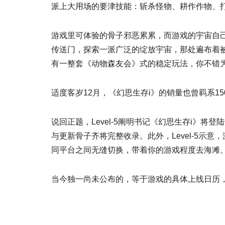
派上大用场的要津技能：斩杀怪物、耕作作物、
游戏里可体验的骨子邪恶累累，而游戏的宇宙自
传送门，探索一派广泛的绽放宇宙，那处遍布着
有一整套《动物森友会》式的稳定玩法，你不错
适度客岁12月，《幻思生存i》的销量也曾羁系15
说回正题，Level-5阐明书记《幻思生存i》
与更新骨子齐将完整收录。此外，Level-5
同平台之间无缝切换，带着你的游戏程度去海滩
当今独一尚未公布的，等于游戏的具体上线日历，但Le