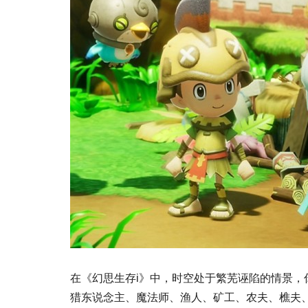
在《幻思生存i》中，时空处于繁芜诬陷的情景
猎东说念主、魔法师、渔人、矿工、农夫、樵夫