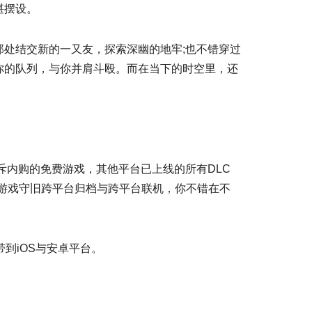
堪摆设。
处结交新的一又友，探索深幽的地牢;也不错穿过
你的队列，与你并肩斗殴。而在当下的时空里，还
充斥内购的免费游戏，其他平台已上线的所有DLC
，游戏守旧跨平台归档与跨平台联机，你不错在不
带到iOS与安卓平台。