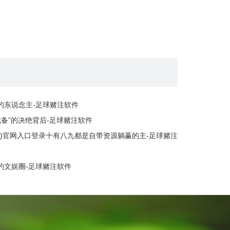
候的东说念主-足球赌注软件
用我戒备”的决绝背后-足球赌注软件
)(中国)官网入口登录十有八九都是自带资源躺赢的主-足球赌注
样的文娱圈-足球赌注软件