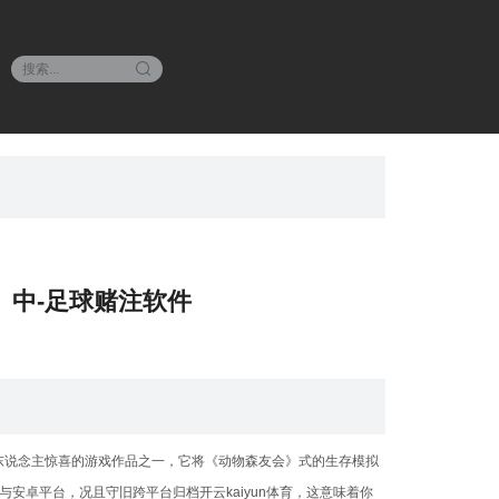
i》中-足球赌注软件
东说念主惊喜的游戏作品之一，它将《动物森友会》式的生存模拟
与安卓平台，况且守旧跨平台归档开云kaiyun体育，这意味着你