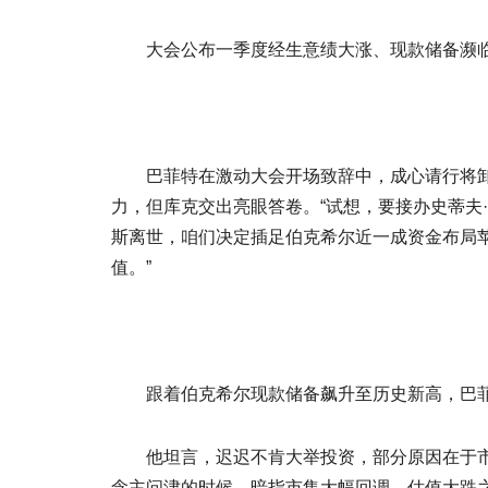
大会公布一季度经生意绩大涨、现款储备濒临4
巴菲特在激动大会开场致辞中，成心请行将卸任
力，但库克交出亮眼答卷。“试想，要接办史蒂夫
斯离世，咱们决定插足伯克希尔近一成资金布局苹
值。”
跟着伯克希尔现款储备飙升至历史新高，巴菲特
他坦言，迟迟不肯大举投资，部分原因在于市集
念主问津的时候，暗指市集大幅回调、估值大跌