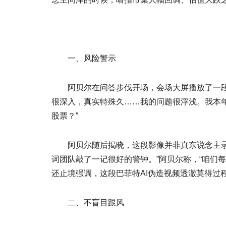
一、风险警示
阿贝尔在问答步伐开场，会场大屏播放了一段视
很深入，真实特殊久……我的问题很浮浅。我本
股票？”
阿贝尔随后揭晓，这段影像并非真东说念主录制
词团队敲了一记很好的警钟。”阿贝尔称，“咱们
还止境强调，这段巴菲特AI伪造视频透澈莫得过
二、不盲目跟风