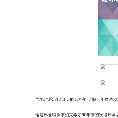
当地时辰5月2日，伯克希尔·哈撒韦年度激动
这是巴菲特执掌伯克希尔60年来初次退居幕后、由新