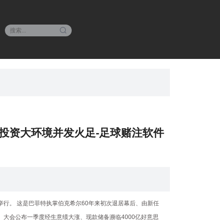
投资大环境并发火足-足球赌注软件
举行。 这是巴菲特执掌伯克希尔60年来初次退居幕后、由新任
会议。 大会公布一季度经生意绩大涨、现款储备濒临4000亿好意思