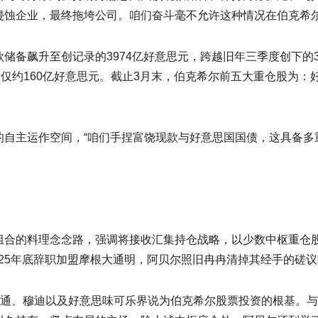
侵蚀企业，最终拖垮公司。咱们奋斗毫不允许这种情况在伯克希尔
飙升至创记录的3974亿好意思元，跨越旧年三季度创下的3
入仅约160亿好意思元。截止3月末，伯克希尔前五大重仓股为
主运作空间，“咱们手捏富饶现款与好意思国国债，这具备多
的料理念念路，强调将接收汇集持仓战略，以少数中枢重仓股
025年底辞职加盟摩根大通明，阿贝尔照旧冉冉清掉其经手的磋
通、穆迪以及好意思味可乐界说为伯克希尔股票投资的根基。与