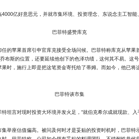
000亿好意思元，并就市集环境、投资理念、东说念主工智能
巴菲特盛赞库克
的苹果首席引申官库克接受全场问候。巴菲特称库克从苹果首
·乔布斯的位置，还要延续他创下的色泽功绩，这何其不易。这
果时，施行上即是把这笔资金寄托给了蒂姆。而如今，他已将这
巴菲特谈市集
坦言对现时投资大环境并发火足，“就伯克希尔成就现款、入手
举座估值偏高。被问及何时才是妥贴的投资时机时，巴菲特示
之时。巴菲特称，公司如今领有妥贴的料理团队，不错耐性恭候