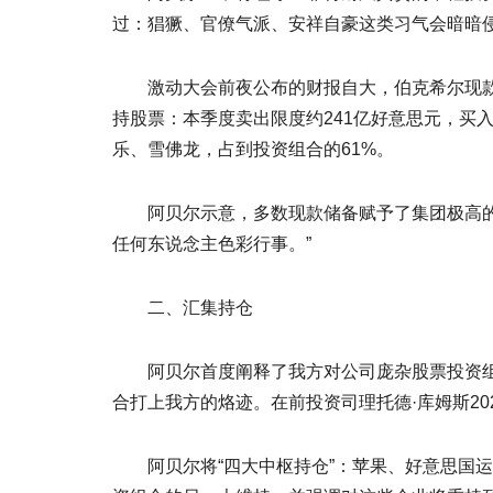
过：猖獗、官僚气派、安祥自豪这类习气会暗暗
激动大会前夜公布的财报自大，伯克希尔现款储备
持股票：本季度卖出限度约241亿好意思元，买
乐、雪佛龙，占到投资组合的61%。
阿贝尔示意，多数现款储备赋予了集团极高的自
任何东说念主色彩行事。”
二、汇集持仓
阿贝尔首度阐释了我方对公司庞杂股票投资组合
合打上我方的烙迹。在前投资司理托德·库姆斯2
阿贝尔将“四大中枢持仓”：苹果、好意思国运