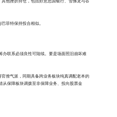
了其他挫折持仓，包括好意思国银行、雪佛龙与谷
与巴菲特保持投合相似。
筹办联系必须良性可陆续。要是场面照旧崩坏难
官僚气派，同期具备跨业务板块纯真调配老本的
错从保障板块调拨至非保障业务、投向股票金