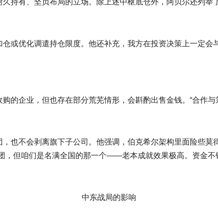
耐久持有、坚贞布局的立场。除上述中枢底仓外，阿贝尔还列举
仓或优化调遣持仓限度。他还补充，我方在投资决策上一定会
的企业，但也存在部分荒芜情形，会斟酌出售金钱。“合作与
也不会剥离旗下子公司。他强调，伯克希尔架构里面险些莫得
集团，但咱们是名满全国的那一个——老本成就效果极高。资金不
中东战局的影响