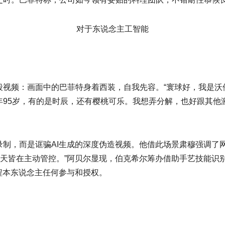
对于东说念主工智能
频：画面中的巴菲特身着西装，自我先容。“寰球好，我是沃
年95岁，有的是时辰，还有樱桃可乐。我想弄分解，也好跟其他
，而是诓骗AI生成的深度伪造视频。他借此场景肃穆强调了网罗
每天皆在主动管控。”阿贝尔显现，伯克希尔筹办借助手艺技能识
程本东说念主任何参与和授权。