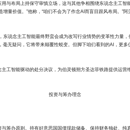
与布局上持保守审慎立场，这与其他争相围绕东说念主工智能
增量价值。”他称，“咱们不会为了作念AI而盲目跟风布局。”阿
东说念主工智能最终野蛮会成为改写行业情势的变革性力量，但
成，毫无疑问，它将带来颠覆性蜕变。但脚下咱们看到的AI，更
工智能驱动的处分决议，为伯灵顿朔方圣达菲铁路提供运营维
投资与筹办理念
筹办原则。持有好意思国国债现款储备、保持财务独处、纯真