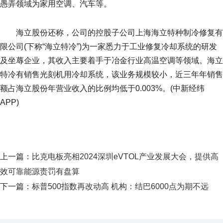
愚弄领域为家用空调、汽车等。
海立股份还称，公司的控股子公司上海海立特种制冷修复有
限公司(下称“海立特冷”)为一家悉力于工业修复冷却系统的研发
及坐蓐企业，其收入主要着手于冶金行业高温空调等领域。海立
特冷有销售光刻机用冷却系统，该业务规模较小，近三年年销售
额占海立股份年营业收入的比例均低于0.003%。(中新经纬
APP)
上一篇：
比克电板亮相2024深圳eVTOL产业发展大会，提供高
效可靠能源责罚有盘算
下一篇：
标普500指数再改动高 机构：结巴6000点为期不远