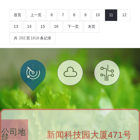
业发展有限公司为另一子公司浙江永安成本处理有限公
司提供5.00亿元担保。这次担保后，中邦公司已骨子为
永安成本过甚子公司提供担保总数达53.79亿元。该担保
首页
上一页
6
7
8
9
10
11
12
事项还是由公司董事会和推动大会审议通过，授权灵验
13
14
15
16
下一页
末页
期自2024年年度推动大会审议通过之日起至2025年年度
推动大会召开之日止。字据主要财务数据，被担保东谈
共
202
页
1616
条记录
主永安成本具备偿债
公司地
新闻科技园大厦471号
址