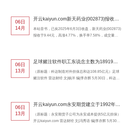
面，主力资金净流出324.4万元，占总成交额6.43%，游
资资金净流出255.28万元，占总成交额5.06%，散户资
开云kaiyun.com新天药业(002873)报收于9.44元-足球赌注软件
金净流入579.68万元，占总成交额11.5%。 三利谱2025
06日
年一季报披露，公司主营收入8.05亿元，同比上升
14月
本站音书，已矣2025年6月3日收盘，新天药业(002873)
48.43%；归母净利润2963.28万元，同比下降3.62%；
报收于9.44元，高涨4.77%，换手率7.58%，成交量
扣非净利润3089.1
18.09万手开云kaiyun.com，成交额1.69亿元。 6月3日
的资金流向数据方面，主力资金净流入88.41万元，占总
成交额0.52%，游资资金净流入238.93万元，占总成交
足球赌注软件职工东说念主数为18919东说念主-足球赌注软件
额1.42%，散户资金净流出327.34万元，占总成交额
06日
1.94%。 新天药业2025年一季报泄漏，公司主营收入
13月
（原标题：科达制造对外担保总和达108.85亿元）足球
1.93亿元，同比上升8.93%；归母净利润418.75万元，
赌注软件 雷达财经 文|杨洋 编|李亦辉 5月30日，科达制
同比下降73.11%；
造(600499)发布对于为子公司提供担保的发扬公告。公
告暴露，公司为控股子公司科裕国际（香港）有限公
司、Brightstar Investment Limited和Tilemaster
开云kaiyun.com永安期货建立于1992年09月07日-足球赌注软件
Investment Limited提供担保，金额分歧为12,432万元、
06日
35,000万元及32,400万元。收尾现在，公司偏激控股子
13月
（原标题：永安期货子公司为永安成本提供5亿元担保）
公司对外担保总和已超越其2024年经审计净金钱的
开云kaiyun.com 雷达财经 文|冯秀语 编|李亦辉 5月30
50%。值得提
日，永安期货(600927)公告，公司的子公司浙江中邦实