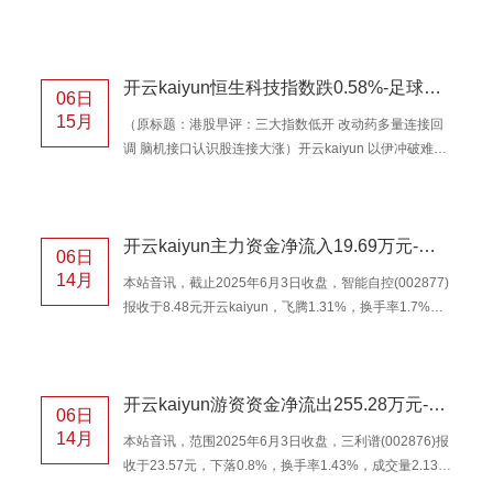
画： 看成大师来源的东说念主工智能和云计算企业，华
雷”的传言尽管已被辟谣，但流言的温床似乎仍然存在。
为云不仅作事于生意范
广汽埃安2022年启动的混改中，800来名职工共同出资
近18亿元执股4.55%；凭据契约，职工认购资金需锁定
开云kaiyun恒生科技指数跌0.58%-足球赌注软件
五年，2025年5月前只需支付利息，6月底启动偿还本
06日
金。 近期，赶巧锁定到期的要道本领节点，凿凿有据的
15月
（原标题：港股早评：三大指数低开 改动药多量连接回
商酌传言却短暂流传开来。一则传言称，广汽埃安的上
调 脑机接口认识股连接大涨）开云kaiyun 以伊冲破难以
市打算当今基本告吹，职工贷款认购的股权估值已大幅
连忙措置，隔夜好意思股低开低走，热点中概股多量收
缩水，6月底启动偿还本金时若强制
跌。港股三大指数低开，恒指跌0.5%，国指跌0.43%，
恒生科技指数跌0.58%。盘面上，大型科技股多量下降，
开云kaiyun主力资金净流入19.69万元-足球赌注软件
快手跌1.4%，好意思团、腾讯、阿里巴巴、小米小幅走
06日
低，京东、百度拼凑飘红；特朗普声称药品关税行将到
14月
本站音讯，截止2025年6月3日收盘，智能自控(002877)
来，改动药认识股多量连接回调，绿叶制药、信达生
报收于8.48元开云kaiyun，飞腾1.31%，换手率1.7%，
物、三生制药普跌；香港腹地银行股走低，渣打集团跌
成交量4.05万手，成交额3429.82万元。 6月3日的资金
2.56%，新耗尽认识股走势分化，泡泡
流向数据方面，主力资金净流入19.69万元，占总成交额
0.57%，游资资金净流入125.33万元，占总成交额
开云kaiyun游资资金净流出255.28万元-足球赌注软件
3.65%，散户资金净流出145.02万元，占总成交额
06日
4.23%。 智能自控2025年一季报表露，公司主营收入
14月
本站音讯，范围2025年6月3日收盘，三利谱(002876)报
1.84亿元，同比下降16.95%；归母净利润541.99万元，
收于23.57元，下落0.8%，换手率1.43%，成交量2.13万
同比下降61.8%；扣非净
手，成交额5042.56万元。 6月3日的资金流向数据方