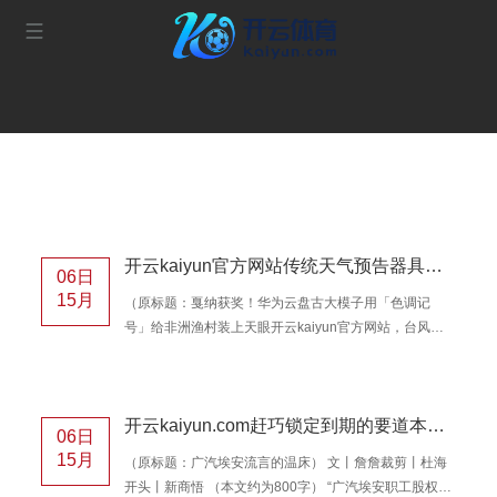
开云kaiyun官方网站传统天气预告器具形同虚设-足球赌注软件
06日
15月
（原标题：戛纳获奖！华为云盘古大模子用「色调记
号」给非洲渔村装上天眼开云kaiyun官方网站，台风骚
死精辟降 98%） 当地时刻6月17日，2025戛纳外洋创意
节进行到第二日。奥好意思中国为华为云盘古大模子打
造的案例《来自天国的信号》（SIGNS FROM
开云kaiyun.com赶巧锁定到期的要道本领节点-足球赌注软件
HEAVEN）已赢得2025戛纳外洋创意节户外狮铜奖和想
06日
象狮铜奖。 案例称呼：SIGNS FROM HEAVEN 告白
15月
（原标题：广汽埃安流言的温床） 文丨詹詹裁剪丨杜海
主：华为云盘古大模子 代理公司：奥好意思中国 案例刻
开头丨新商悟 （本文约为800字） “广汽埃安职工股权爆